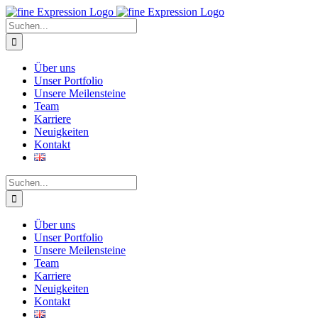
Zum
Inhalt
Suche
springen
nach:
Über uns
Unser Portfolio
Unsere Meilensteine
Team
Karriere
Neuigkeiten
Kontakt
Suche
nach:
Über uns
Unser Portfolio
Unsere Meilensteine
Team
Karriere
Neuigkeiten
Kontakt